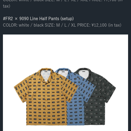
tax)
#FR2 × 9090 Line Half Pants (setup)
COLOR: white / black SIZE: M / L / XL PRICE: ¥12,100 (in tax)