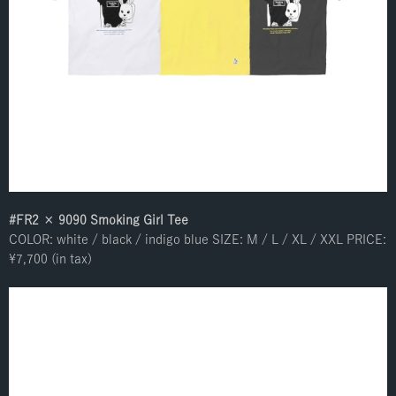
#FR2 × 9090 Smoking Girl Tee
COLOR: white / black / indigo blue SIZE: M / L / XL / XXL PRICE:
¥7,700 (in tax)