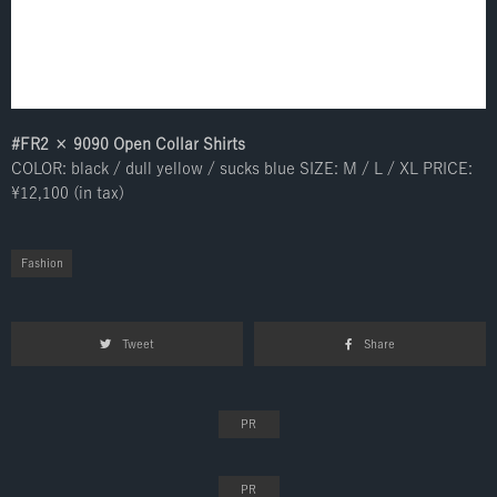
#FR2 × 9090 Open Collar Shirts
COLOR: black / dull yellow / sucks blue SIZE: M / L / XL PRICE:
¥12,100 (in tax)
Fashion
Tweet
Share