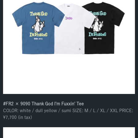
#FR2 × 9090 Thank God I'm Fuxxin' Tee
COLOR: white / dull yellow / sumi SIZE: M / L / XL / XXL PRICE:
¥7,700 (in tax)