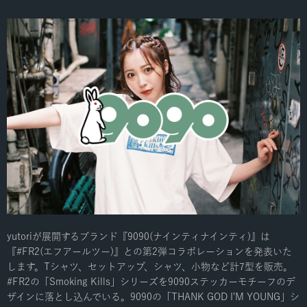
yutoriが展開するブランド『9090(ナインティナインティ)』は
『#FR2(エフアールツー)』との第2弾コラボレーションを発表いた
します。Tシャツ、セットアップ、シャツ、小物など計7型を販売。
#FR2の「Smoking Kills」シリーズを9090ステッカーモチーフのデ
ザインに落とし込んでいる。9090の「THANK GOD I'M YOUNG」シ