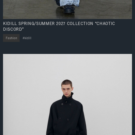
KIDILL SPRING/SUMMER 2027 COLLECTION “CHAOTIC
DISCORD”
Fashion
kidill