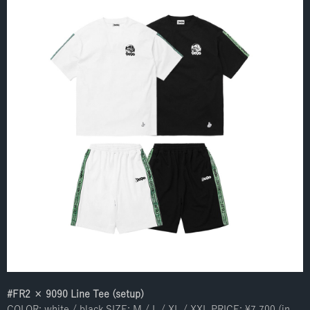
#FR2 × 9090 Line Tee (setup)
COLOR: white / black SIZE: M / L / XL / XXL PRICE: ¥7,700 (in