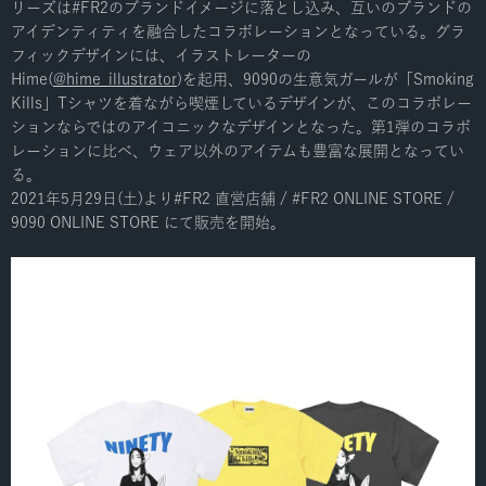
リーズは#FR2のブランドイメージに落とし込み、互いのブランドの
アイデンティティを融合したコラボレーションとなっている。グラ
フィックデザインには、イラストレーターの
Hime(
@hime_illustrator
)を起用、9090の生意気ガールが「Smoking
Kills」Tシャツを着ながら喫煙しているデザインが、このコラボレー
ションならではのアイコニックなデザインとなった。第1弾のコラボ
レーションに比べ、ウェア以外のアイテムも豊富な展開となってい
る。
2021年5月29日(土)より#FR2 直営店舗 / #FR2 ONLINE STORE /
9090 ONLINE STORE にて販売を開始。