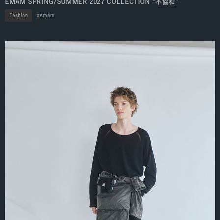
EMAM SPRING/SUMMER 2027 COLLECTION “不協和”
Fashion
emam