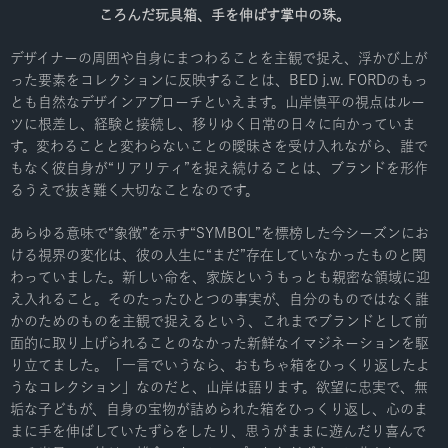
ころんだ玩具箱、手を伸ばす掌中の珠。
デザイナーの周囲や自身にまつわることを主観で捉え、浮かび上が
った要素をコレクションに反映することは、BED j.w. FORDのもっ
とも自然なデザインアプローチといえます。山岸慎平の視点はルー
ツに根差し、経験と接続し、移りゆく日常の日々に向かっていま
す。変わることと変わらないことの曖昧さを受け入れながら、誰で
もなく彼自身が“リアリティ”を捉え続けることは、ブランドを形作
るうえで抜き難く大切なことなのです。
あらゆる意味で“象徴”を示す“SYMBOL”を標榜した今シーズンにお
ける視界の変化は、彼の人生に“まだ”存在していなかったものと関
わっていました。新しい命を、家族というもっとも親密な領域に迎
え入れること。そのたったひとつの事実が、自分のものではなく誰
かのためのものを主観で捉えるという、これまでブランドとして前
面的に取り上げられることのなかった新鮮なイマジネーションを駆
り立てました。「一言でいうなら、おもちゃ箱をひっくり返したよ
うなコレクション」なのだと、山岸は語ります。欲望に忠実で、無
垢な子どもが、自身の宝物が詰められた箱をひっくり返し、心のま
まに手を伸ばしていたずらをしたり、思うがままに遊んだり喜んで