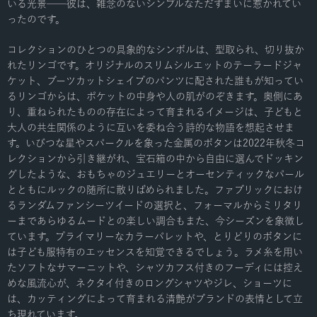
いる光景──彼は、雑念のないシンプルなただずまいに惹かれてい
ったのです。
コレクションのひとつの具象的なシンボルは、型取られ、切り抜か
れたリンゴです。オリジナルのスリムシルエットのテーラードジャ
ケット、ブーツカットシェイプのパンツに配された誰もが知ってい
るリンゴからは、ポケットの中身や人の肌がのぞきます。奥側にあ
り、重ねられたものの存在によって育まれるイメージは、子どもと
大人の共生関係のように互いを委ね合う詩的な物語を想起させま
す。いびつな星やスパークルを象った金属のボタンは2022年秋冬コ
レクションから引き継がれ、宝石箱の中から自由に選んでドッキン
グしたような、おもちゃのジュエリーとオーセンティックなパール
とともにルックの随所に散りばめられました。ファブリックにおけ
るランダムファンシーツイードの選択と、フォーマルからミリタリ
ーまであらゆるムードとの楽しい調合もまた、今シーズンを象徴し
ています。プライマリーなカラーパレットや、とりどりのボタンに
は子ども服特有のエッセンスを知覚できるでしょう。ラメ糸を用い
たソフトなサマーニットや、シャツカフス付きのフーディには控え
めな風流心が、ネクタイ付きのロングシャツやジレ、ショーツに
は、カッティングによって育まれる清艶がブランドの表情として立
ち現れています。