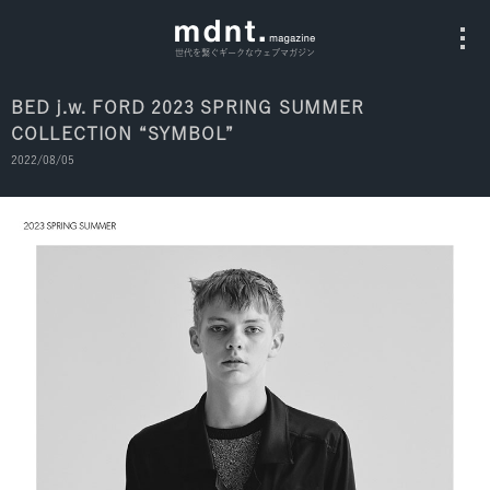
世代を繋ぐギークなウェブマガジン
BED j.w. FORD 2023 SPRING SUMMER
COLLECTION “SYMBOL”
All
2022/08/05
Fashion
Culture
Music
Instagram