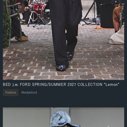
BED j.w. FORD SPRING/SUMMER 2027 COLLECTION “Lemon”
Fashion
bedjwford