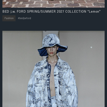
BED j.w. FORD SPRING/SUMMER 2027 COLLECTION “Lemon”
Fashion
bedjwford