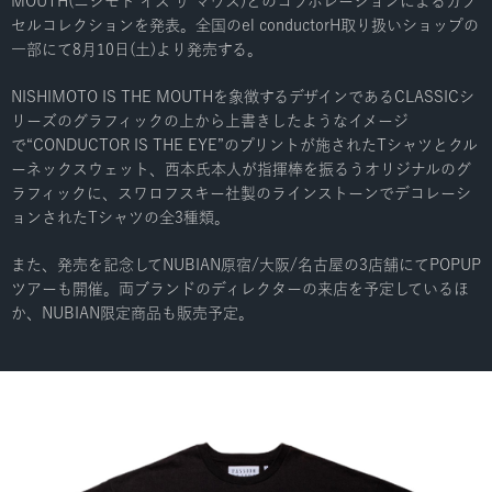
MOUTH(ニシモト イズ ザ マウス)とのコラボレーションによるカプ
セルコレクションを発表。全国のel conductorH取り扱いショップの
一部にて8月10日(土)より発売する。
NISHIMOTO IS THE MOUTHを象徴するデザインであるCLASSICシ
リーズのグラフィックの上から上書きしたようなイメージ
で“CONDUCTOR IS THE EYE”のプリントが施されたTシャツとクル
ーネックスウェット、西本氏本人が指揮棒を振るうオリジナルのグ
ラフィックに、スワロフスキー社製のラインストーンでデコレーシ
ョンされたTシャツの全3種類。
また、発売を記念してNUBIAN原宿/大阪/名古屋の3店舗にてPOPUP
ツアーも開催。両ブランドのディレクターの来店を予定しているほ
か、NUBIAN限定商品も販売予定。