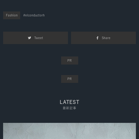
Fashion
elconductorh
Tweet
Share
LATEST
最新記事