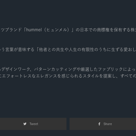
ーツブランド「hummel（ヒュンメル）」の日本での商標権を保有する
”という言葉が意味する「他者との共生や人生の有限性のうちに生ずる愛お
るデザインワーク、パターンカッティングや厳選したファブリックによ
にエフォートレスなエレガンスを感じられるスタイルを提案し、すべての
Tweet
Share