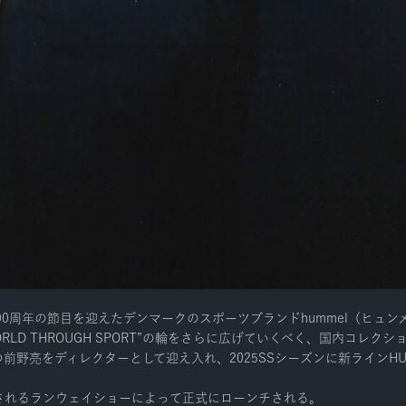
に100周年の節目を迎えたデンマークのスポーツブランドhummel（ヒ
 WORLD THROUGH SPORT”の輪をさらに広げていくべく、国内コ
野亮をディレクターとして迎え入れ、2025SSシーズンに新ラインHU
に開催されるランウェイショーによって正式にローンチされる。