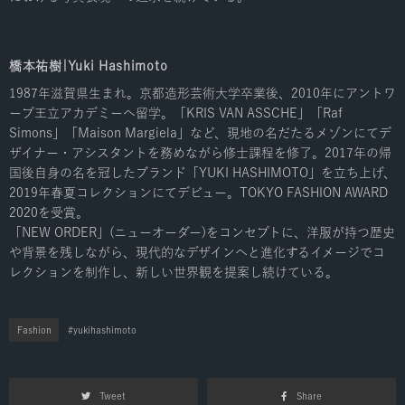
橋本祐樹|Yuki Hashimoto
1987年滋賀県生まれ。京都造形芸術大学卒業後、2010年にアントワ
ープ王立アカデミーへ留学。「KRIS VAN ASSCHE」「Raf
Simons」「Maison Margiela」など、現地の名だたるメゾンにてデ
ザイナー・アシスタントを務めながら修士課程を修了。2017年の帰
国後自身の名を冠したブランド「YUKI HASHIMOTO」を立ち上げ、
2019年春夏コレクションにてデビュー。TOKYO FASHION AWARD
2020を受賞。
「NEW ORDER」(ニューオーダー)をコンセプトに、洋服が持つ歴史
や背景を残しながら、現代的なデザインへと進化するイメージでコ
レクションを制作し、新しい世界観を提案し続けている。
Fashion
yukihashimoto
Tweet
Share