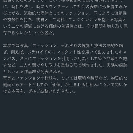
価値があるのかどうか」という橋本祐樹の言葉が端的に示すよう
に、時代を映し、時にカウンターとして社会の表層に形を得て浮か
び上がる、流動的な媒体としてのファッション、同じように流動性
や複数性を持ち、物質として消耗していくジレンマを抱える写真と
いう二つの領域における価値の普遍性とは。その瞬間を切り取り保
存できないかという仮説だ。
本展では写真、ファッション、それぞれの境界と技法の制約を跨
ぎ、例えば、ポラロイドのインスタント性を用いて出力されたキャ
ンバス、さらにファッションを引用した行為として染色や裁断を施
すなど、二人の間でやり取りを重ねる形で制作された、実験の痕跡
ともいえる作品群が発表される。
写真とファッションの枠組み、ひいては環境や時間など、物質的な
側面からアートとしての「価値」が生まれる仕組みについて問いか
ける本展を、ぜひご高覧いただきたい。