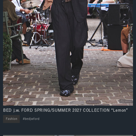
BED j.w. FORD SPRING/SUMMER 2027 COLLECTION “Lemon”
Fashion
bedjwford