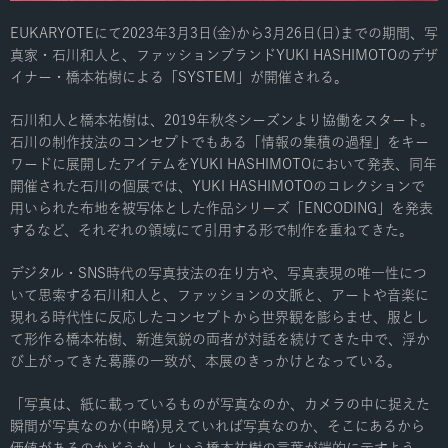
EUKARYOTEにて2023年3月3日(金)から3月26日(日)までの期間、写
真家・石川和人と、ファッションブランドYUKI HASHIMOTOのデザ
イナー・橋本祐樹による「SYSTEM」が開催される。
石川和人と橋本祐樹は、2019年秋冬シーズンより協働をスタート。
石川の制作技法のコンセプトでもある「情報の集積の過程」をキー
ワードに展開したアイテムをYUKI HASHIMOTOにおいて発表、同年
開催された石川の個展では、YUKI HASHIMOTOのコレクションで
用いられた布地を被写体とした作品シリーズ「ENCODING」を発表
するなど、それぞれの領域にて引用する形で制作を重ねてきた。
デジタル・SNS時代の写真技法の在り方や、写真表現の唯一性につ
いて思索する石川和人と、ファッションの文脈と、アートや音楽に
現れる時代性に反応したコンセプトから世界観を膨らませ、服とし
て形作る橋本祐樹、新進気鋭の両者が対話を続けてきた中で、浮か
び上がってきた葛藤の一致が、本展のきっかけとなっている。
「写真は、紙に載っているものが写真なのか、カメラの中に捉えた
瞬間が写真なのか(中略)見えていれば写真なのか、そこにあるから