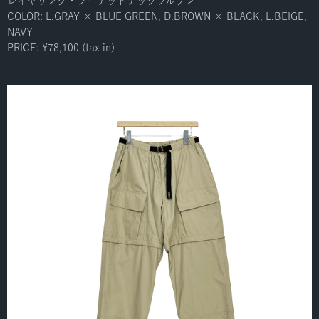
レイヤリング・フーデッドテックブルゾン
COLOR: L.GRAY × BLUE GREEN, D.BROWN × BLACK, L.BEIGE,
NAVY
PRICE: ¥78,100 (tax in)