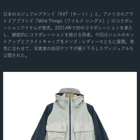
日本のカジュアルブランド「KIIT（キート）」と、アメリカのアウ
トドアブランド「Wild Things（ワイルド シングス）」のコラボレ
ーションアイテムが発売。2021AWで初のコラボレーションを果た
し、継続的にコラボレーションを続ける両者。今回はシェルのセッ
トアップとフライトキャップをメンズ・レディースともに展開。発
売に合わせて、写真家の柏田テツヲが撮り下ろしたヴィジュアルも
公開された。