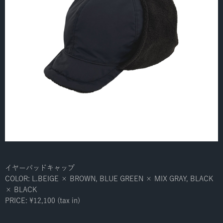
イヤーパッドキャップ
COLOR: L.BEIGE × BROWN, BLUE GREEN × MIX GRAY, BLACK
× BLACK
PRICE: ¥12,100 (tax in)