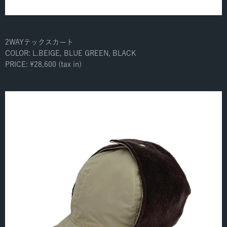
2WAYテックスカート
COLOR: L.BEIGE, BLUE GREEN, BLACK
PRICE: ¥28,600 (tax in)