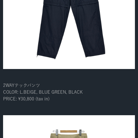
2WAYテックパンツ
COLOR: L.BEIGE, BLUE GREEN, BLACK
PRICE: ¥30,800 (tax in)