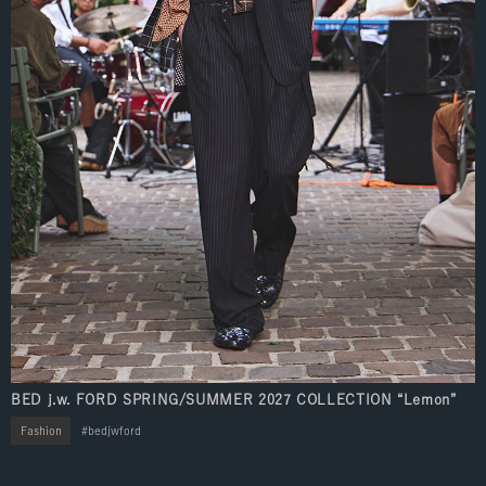
BED j.w. FORD SPRING/SUMMER 2027 COLLECTION “Lemon”
Fashion
bedjwford