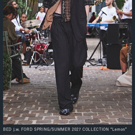
BED j.w. FORD SPRING/SUMMER 2027 COLLECTION “Lemon”