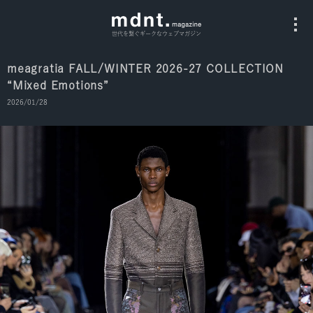
世代を繋ぐギークなウェブマガジン
meagratia FALL/WINTER 2026-27 COLLECTION
“Mixed Emotions”
All
2026/01/28
Fashion
Culture
Music
Instagram