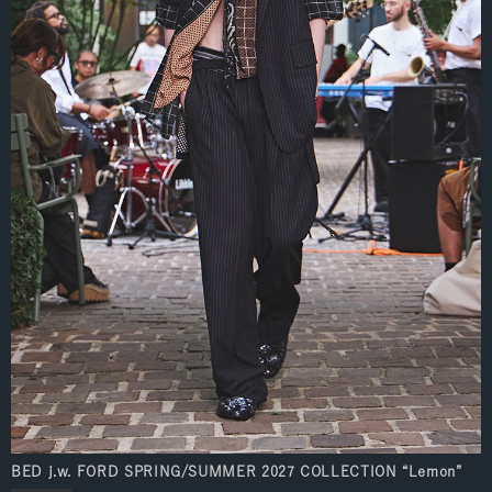
BED j.w. FORD SPRING/SUMMER 2027 COLLECTION “Lemon”