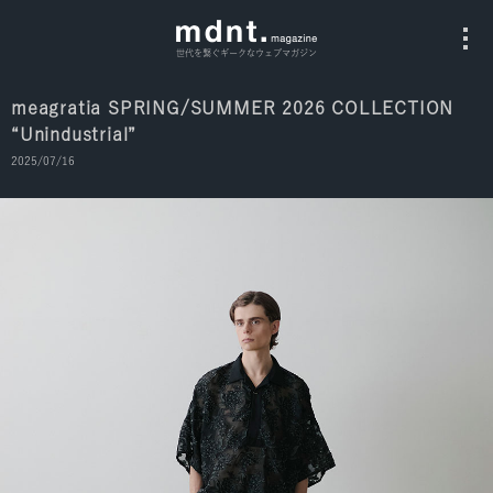
世代を繋ぐギークなウェブマガジン
meagratia SPRING/SUMMER 2026 COLLECTION
“Unindustrial”
All
2025/07/16
Fashion
Culture
Music
Instagram