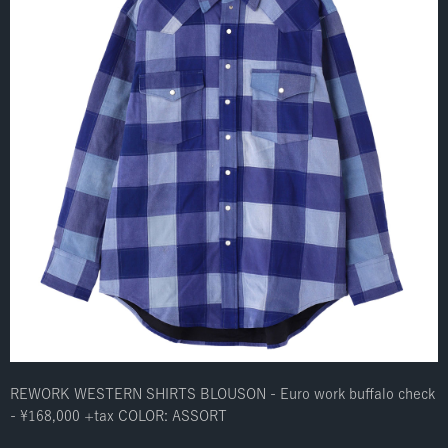
REWORK WESTERN SHIRTS BLOUSON - Euro work buffalo check
- ¥168,000 +tax COLOR: ASSORT