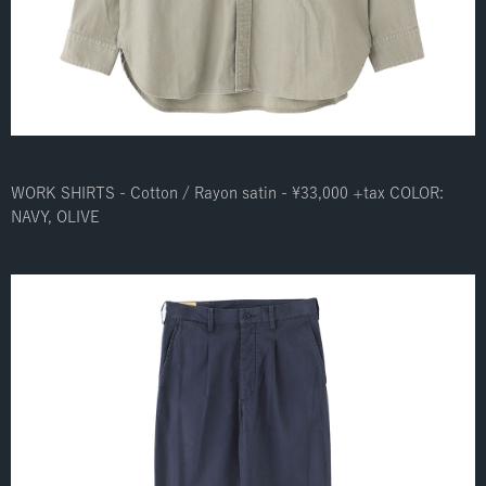
WORK SHIRTS - Cotton / Rayon satin - ¥33,000 +tax COLOR:
NAVY, OLIVE