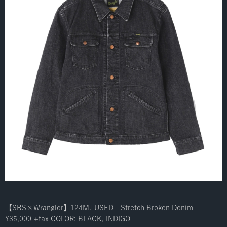
【SBS×Wrangler】124MJ USED - Stretch Broken Denim -
¥35,000 +tax COLOR: BLACK, INDIGO