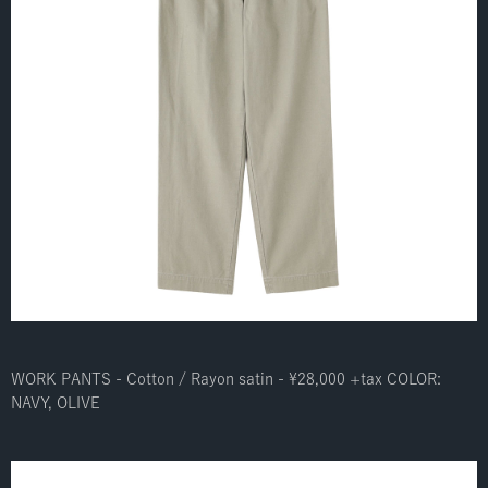
WORK PANTS - Cotton / Rayon satin - ¥28,000 +tax COLOR:
NAVY, OLIVE