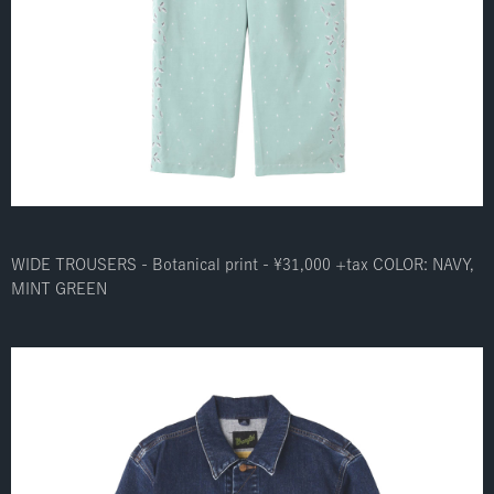
WIDE TROUSERS - Botanical print - ¥31,000 +tax COLOR: NAVY,
MINT GREEN