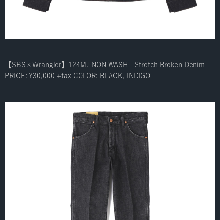
【SBS×Wrangler】124MJ NON WASH - Stretch Broken Denim -
PRICE: ¥30,000 +tax COLOR: BLACK, INDIGO