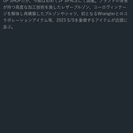
UP SHOPだが、今期は初めて1F SPACEにて開催。ブランドの背景
が持つ高度な加工技術を施したレザーブルゾン、ユーロヴィンテー
ジを解体し再構築したブルゾンやシャツ、初となるWranglerとのコ
ラボレーションアイテム等、2023 S/Sを象徴するアイテムが店頭に
並ぶ。