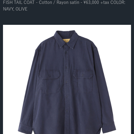
FISH TAIL COAT - Cotton / Rayon satin - ¥63,000 +tax COLOR:
NAVY, OLIVE