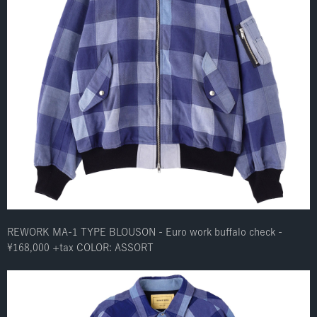
REWORK MA-1 TYPE BLOUSON - Euro work buffalo check -
¥168,000 +tax COLOR: ASSORT