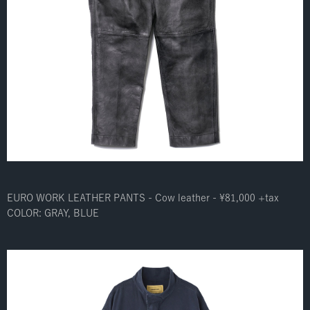
EURO WORK LEATHER PANTS - Cow leather - ¥81,000 +tax
COLOR: GRAY, BLUE