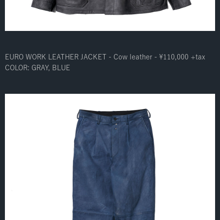
EURO WORK LEATHER JACKET - Cow leather - ¥110,000 +tax
COLOR: GRAY, BLUE