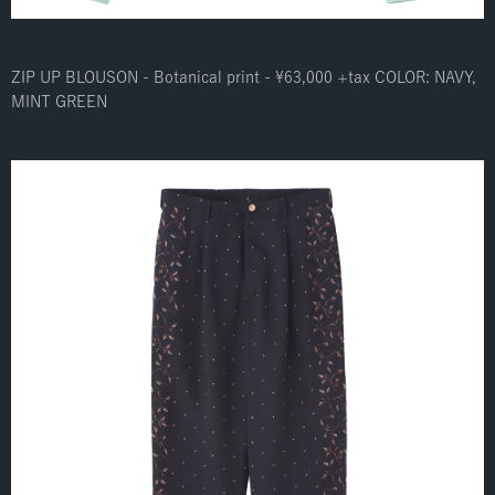
ZIP UP BLOUSON - Botanical print - ¥63,000 +tax COLOR: NAVY,
MINT GREEN