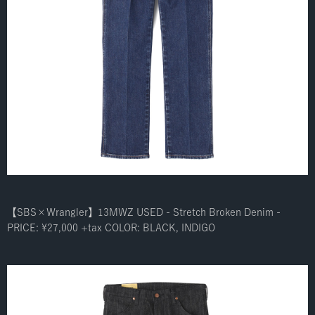
【SBS×Wrangler】13MWZ USED - Stretch Broken Denim -
PRICE: ¥27,000 +tax COLOR: BLACK, INDIGO