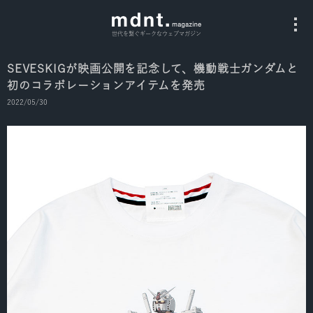
世代を繋ぐギークなウェブマガジン
SEVESKIGが映画公開を記念して、機動戦士ガンダムと
初のコラボレーションアイテムを発売
All
2022/05/30
Fashion
Culture
Music
Instagram