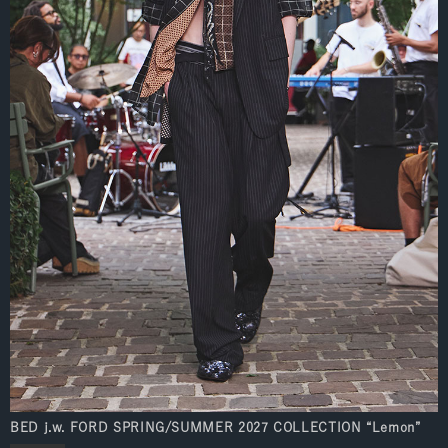
BED j.w. FORD SPRING/SUMMER 2027 COLLECTION “Lemon”