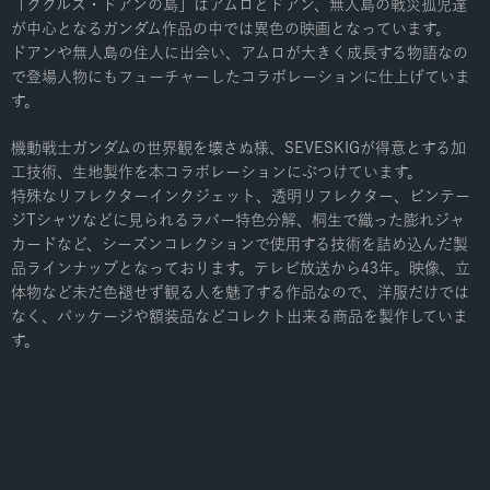
「ククルス・ドアンの島」はアムロとドアン、無人島の戦災孤児達
が中心となるガンダム作品の中では異色の映画となっています。
ドアンや無人島の住人に出会い、アムロが大きく成⻑する物語なの
で登場人物にもフューチャーしたコラボレーションに仕上げていま
す。
機動戦士ガンダムの世界観を壊さぬ様、SEVESKIGが得意とする加
工技術、生地製作を本コラボレーションにぶつけています。
特殊なリフレクターインクジェット、透明リフレクター、ビンテー
ジTシャツなどに見られるラバー特色分解、桐生で織った膨れジャ
カードなど、シーズンコレクションで使用する技術を詰め込んだ製
品ラインナップとなっております。テレビ放送から43年。映像、立
体物など未だ色褪せず観る人を魅了する作品なので、洋服だけでは
なく、パッケージや額装品などコレクト出来る商品を製作していま
す。