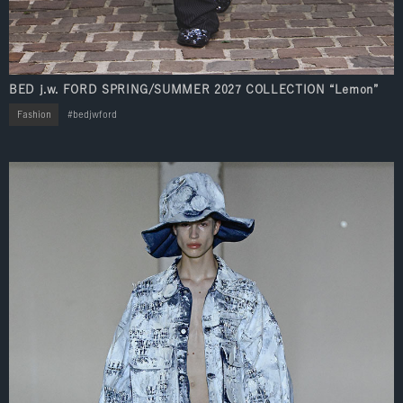
BED j.w. FORD SPRING/SUMMER 2027 COLLECTION “Lemon”
Fashion
bedjwford