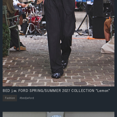
BED j.w. FORD SPRING/SUMMER 2027 COLLECTION “Lemon”
Fashion
bedjwford